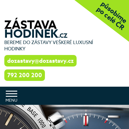
působíme
po celé ČR
ZÁSTAVA
HODINEK
.CZ
BEREME DO ZÁSTAVY VEŠKERÉ LUXUSNÍ
HODINKY
dozastavy@dozastavy.cz
792 200 200
Toggle
navigation