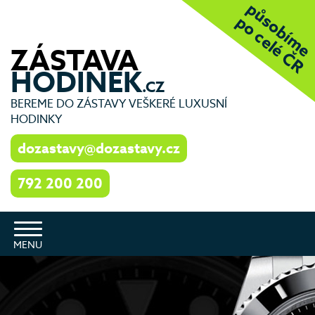
působíme
po celé ČR
ZÁSTAVA
HODINEK
.CZ
BEREME DO ZÁSTAVY VEŠKERÉ LUXUSNÍ
HODINKY
dozastavy@dozastavy.cz
792 200 200
Toggle
navigation