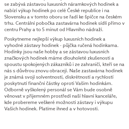
se zabývá zástavou luxusních náramkových hodinek a
nabízí výkup hodinek po celé České republice i na
Slovensku a v tomto oboru se řadí ke špičce na českém
trhu. Centrální pobočka zastavárna hodinek sídlí přímo v
centru Prahy a to 5 minut od Hlavního nádraží.
Poskytneme nejlepší výkup luxusních hodinek a
vyhodné zástavy hodinek - půjčka ručená hodinkama.
Hodinky jsou naše hobby a se zástavou luxusních
značkových hodinek máme dlouholeté zkušenosti a
spoustu spokojených zákazníků i ze zahraničí, kteří se na
nás s důvěrou znovu obracejí. Naše zastavárna hodinek
je známá svojí solventností, diskrétností a rychlostí
poskytnutí finanční částky oproti Vašim hodinkám.
Odborně vyškolený personál se
V
ám bude osobně
věnovat v přijemném prostředí naší hlavní kanceláře,
kde probereme veškeré možnosti zástavy i výkupu
Vašich hodinek. Platíme ihned a v hotovosti.