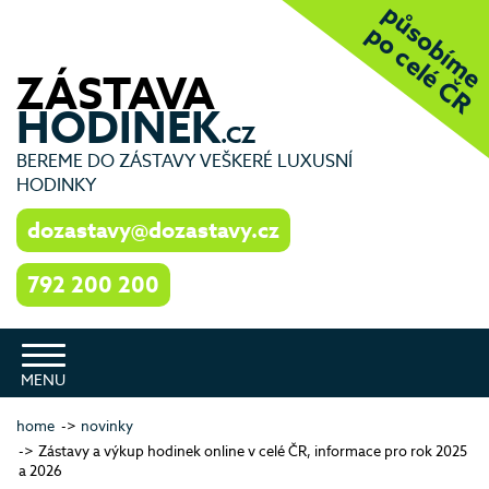
působíme
po celé ČR
ZÁSTAVA
HODINEK
.CZ
BEREME DO ZÁSTAVY VEŠKERÉ LUXUSNÍ
HODINKY
dozastavy@dozastavy.cz
792 200 200
Toggle
navigation
home
novinky
Zástavy a výkup hodinek online v celé ČR, informace pro rok 2025
a 2026