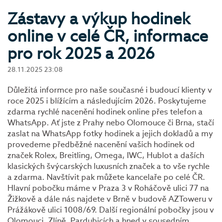
Zástavy a výkup hodinek
online v celé ČR, informace
pro rok 2025 a 2026
28.11.2025 23:08
Důležitá informce pro naše současné i budoucí klienty v
roce 2025 i blížícím a následujícím 2026. Poskytujeme
zdarma rychlé nacenění hodinek online přes telefon a
WhatsApp. Ať jste z Prahy nebo Olomouce či Brna, stačí
zaslat na WhatsApp fotky hodinek a jejich dokladů a my
provedeme předběžné nacenění vašich hodinek od
značek Rolex, Breitling, Omega, IWC, Hublot a daších
klasických švýcarských luxusních značek a to vše rychle
a zdarma. Navštívit pak můžete kancelaře po celé ČR.
Hlavní pobočku máme v Praza 3 v Roháčově ulici 77 na
Žižkově a dále nás najdete v Brně v budově AZToweru v
Prážákově ulici 1008/69. Další regionální pobočky jsou v
Olomouci, Zlíně, Pardubicích a hned v sousedním