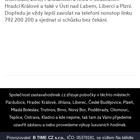
Hradci Králové a také v Ústí nad Labem, Liberci a Plzni.
Dopředu je vždy lepší zavolat na telefoní nonstop linku
792 200 200 a sjednat si schůzku bez čekání.
Společnost zastavahodinek.cz zřizuje pobočky v těchto městech:
Pardubice, Hradec Králové, Jihlava, Liberec, České Budějovice, Plzeň,
Mladá Boleslav, Trutnov, Brno, Nový Bor, Poděbrady, Olomouc,
Teplice, Ostrava, Kladno a kde nejsme, tak tam za Vámi přijedeme
uzavřít zástavu a nebo provedeme výkup luxusních hodinek.
Provozovatel:
B TIME CZ s.r.o.
, IČO: 05379181, se sídlem Na bělidle